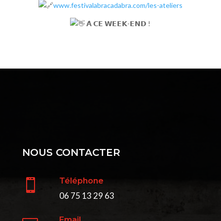
www.festivalabracadabra.com/les-ateliers
𝗔̀ 𝗖𝗘 𝗪𝗘𝗘𝗞-𝗘𝗡𝗗 !
NOUS CONTACTER
Téléphone

06 75 13 29 63
Email