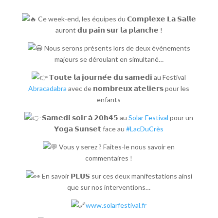
Ce week-end, les équipes du 𝗖𝗼𝗺𝗽𝗹𝗲𝘅𝗲 𝗟𝗮 𝗦𝗮𝗹𝗹𝗲
auront 𝗱𝘂 𝗽𝗮𝗶𝗻 𝘀𝘂𝗿 𝗹𝗮 𝗽𝗹𝗮𝗻𝗰𝗵𝗲 !
Nous serons présents lors de deux événements
majeurs se déroulant en simultané…
𝗧𝗼𝘂𝘁𝗲 𝗹𝗮 𝗷𝗼𝘂𝗿𝗻𝗲́𝗲 𝗱𝘂 𝘀𝗮𝗺𝗲𝗱𝗶 au Festival
Abracadabra
avec de 𝗻𝗼𝗺𝗯𝗿𝗲𝘂𝘅 𝗮𝘁𝗲𝗹𝗶𝗲𝗿𝘀 pour les
enfants
𝗦𝗮𝗺𝗲𝗱𝗶 𝘀𝗼𝗶𝗿 𝗮̀ 𝟮𝟬𝗵𝟰𝟱 au
Solar Festival
pour un
𝗬𝗼𝗴𝗮 𝗦𝘂𝗻𝘀𝗲𝘁 face au
#LacDuCrès
Vous y serez ? Faites-le nous savoir en
commentaires !
En savoir 𝗣𝗟𝗨𝗦 sur ces deux manifestations ainsi
que sur nos interventions…
www.solarfestival.fr